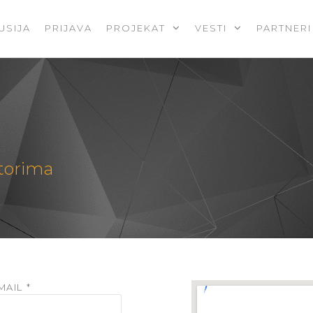
USIJA
PRIJAVA
PROJEKAT
VESTI
PARTNERI
atorima
MAIL *