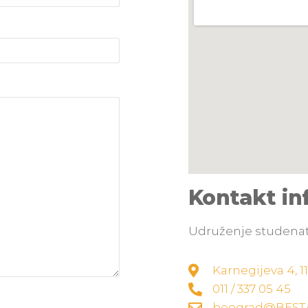
Kontakt in
Udruženje studenat
Karnegijeva 4, 
011 / 337 05 45
beograd@BEST.