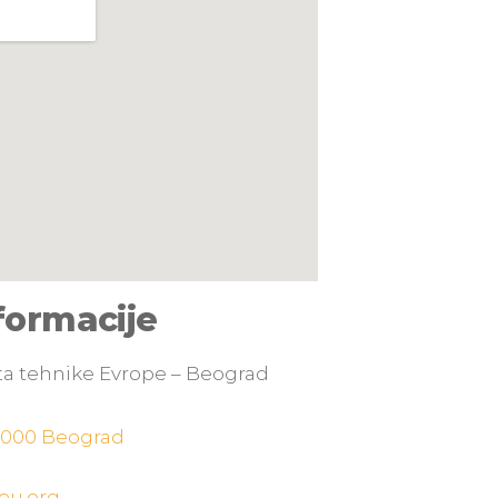
formacije
a tehnike Evrope – Beograd
11000 Beograd
eu.org