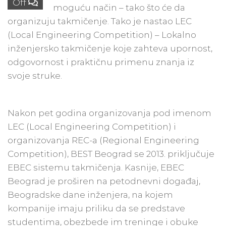
Off
moguću način – tako što će da
organizuju takmičenje. Tako je nastao LEC
(Local Engineering Competition) – Lokalno
inženjersko takmičenje koje zahteva upornost,
odgovornost i praktičnu primenu znanja iz
svoje struke.
Nakon pet godina organizovanja pod imenom
LEC (Local Engineering Competition) i
organizovanja REC-a (Regional Engineering
Competition), BEST Beograd se 2013. priključuje
EBEC sistemu takmičenja. Kasnije, EBEC
Beograd je proširen na petodnevni događaj,
Beogradske dane inženjera, na kojem
kompanije imaju priliku da se predstave
studentima, obezbede im treninge i obuke