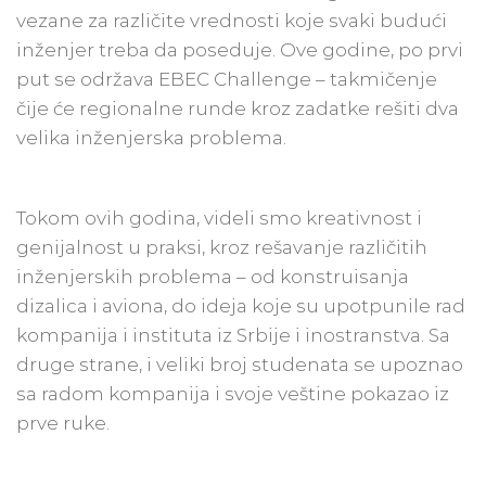
vezane za različite vrednosti koje svaki budući
inženjer treba da poseduje. Ove godine, po prvi
put se održava EBEC Challenge – takmičenje
čije će regionalne runde kroz zadatke rešiti dva
velika inženjerska problema.
Tokom ovih godina, videli smo kreativnost i
genijalnost u praksi, kroz rešavanje različitih
inženjerskih problema – od konstruisanja
dizalica i aviona, do ideja koje su upotpunile rad
kompanija i instituta iz Srbije i inostranstva. Sa
druge strane, i veliki broj studenata se upoznao
sa radom kompanija i svoje veštine pokazao iz
prve ruke.