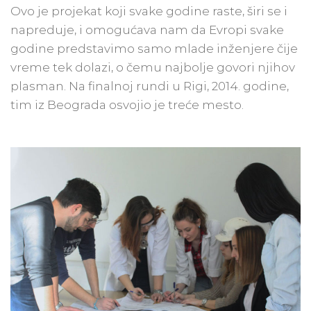
Ovo je projekat koji svake godine raste, širi se i
napreduje, i omogućava nam da Evropi svake
godine predstavimo samo mlade inženjere čije
vreme tek dolazi, o čemu najbolje govori njihov
plasman. Na finalnoj rundi u Rigi, 2014. godine,
tim iz Beograda osvojio je treće mesto.